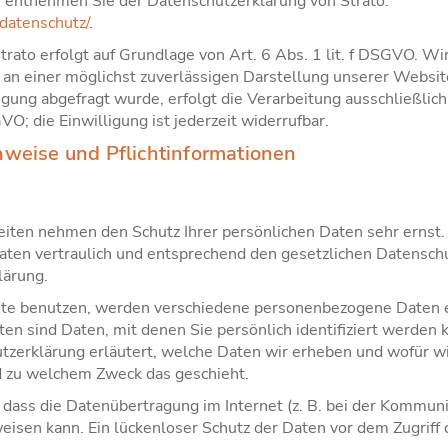
 entnehmen Sie der Datenschutzerklärung von Strato:
datenschutz/
.
ato erfolgt auf Grundlage von Art. 6 Abs. 1 lit. f DSGVO. Wi
 an einer möglichst zuverlässigen Darstellung unserer Websit
gung abgefragt wurde, erfolgt die Verarbeitung ausschließlic
GVO; die Einwilligung ist jederzeit widerrufbar.
weise und Pflicht­informationen
Seiten nehmen den Schutz Ihrer persönlichen Daten sehr ernst.
en vertraulich und entsprechend den gesetzlichen Datenschu
lärung.
te benutzen, werden verschiedene personenbezogene Daten 
n sind Daten, mit denen Sie persönlich identifiziert werden 
zerklärung erläutert, welche Daten wir erheben und wofür wir
nd zu welchem Zweck das geschieht.
 dass die Datenübertragung im Internet (z. B. bei der Kommuni
eisen kann. Ein lückenloser Schutz der Daten vor dem Zugriff d