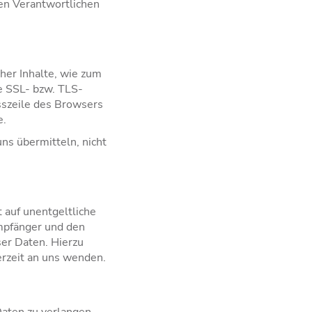
ren Verantwortlichen
her Inhalte, wie zum
ne SSL- bzw. TLS-
sszeile des Browsers
e.
uns übermitteln, nicht
 auf unentgeltliche
mpfänger und den
ser Daten. Hierzu
rzeit an uns wenden.