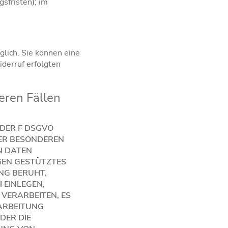
sfristen); im
glich. Sie können eine
iderruf erfolgten
eren Fällen
ODER F DSGVO
HRER BESONDEREN
N DATEN
NGEN GESTÜTZTES
UNG BERUHT,
 EINLEGEN,
VERARBEITEN, ES
ARBEITUNG
DER DIE