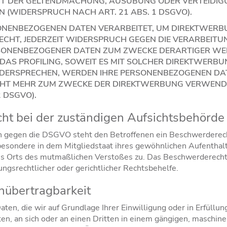
NT DER GELTENDMACHUNG, AUSÜBUNG ODER VERTEIDI
(WIDERSPRUCH NACH ART. 21 ABS. 1 DSGVO).
ONENBEZOGENEN DATEN VERARBEITET, UM DIREKTWERBU
RECHT, JEDERZEIT WIDERSPRUCH GEGEN DIE VERARBEITUN
SONENBEZOGENER DATEN ZUM ZWECKE DERARTIGER WE
R DAS PROFILING, SOWEIT ES MIT SOLCHER DIREKTWERB
WIDERSPRECHEN, WERDEN IHRE PERSONENBEZOGENEN DA
CHT MEHR ZUM ZWECKE DER DIREKTWERBUNG VERWEND
2 DSGVO).
ht bei der zuständigen Aufsichts­behörde
n gegen die DSGVO steht den Betroffenen ein Beschwerderech
besondere in dem Mitgliedstaat ihres gewöhnlichen Aufenthalt
es Orts des mutmaßlichen Verstoßes zu. Das Beschwerderech
ngsrechtlicher oder gerichtlicher Rechtsbehelfe.
­übertrag­barkeit
aten, die wir auf Grundlage Ihrer Einwilligung oder in Erfüllun
ten, an sich oder an einen Dritten in einem gängigen, maschi