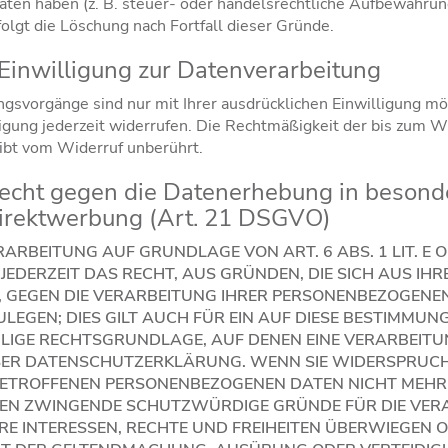
en haben (z. B. steuer- oder handelsrechtliche Aufbewahrung
folgt die Löschung nach Fortfall dieser Gründe.
 Einwilligung zur Datenverarbeitung
gsvorgänge sind nur mit Ihrer ausdrücklichen Einwilligung mö
lligung jederzeit widerrufen. Die Rechtmäßigkeit der bis zum W
ibt vom Widerruf unberührt.
echt gegen die Datenerhebung in besond
irektwerbung (Art. 21 DSGVO)
ARBEITUNG AUF GRUNDLAGE VON ART. 6 ABS. 1 LIT. E 
 JEDERZEIT DAS RECHT, AUS GRÜNDEN, DIE SICH AUS I
, GEGEN DIE VERARBEITUNG IHRER PERSONENBEZOGENE
LEGEN; DIES GILT AUCH FÜR EIN AUF DIESE BESTIMMU
WEILIGE RECHTSGRUNDLAGE, AUF DENEN EINE VERARBEIT
SER DATENSCHUTZERKLÄRUNG. WENN SIE WIDERSPRUCH
ETROFFENEN PERSONENBEZOGENEN DATEN NICHT MEHR 
NNEN ZWINGENDE SCHUTZWÜRDIGE GRÜNDE FÜR DIE VER
RE INTERESSEN, RECHTE UND FREIHEITEN ÜBERWIEGEN O