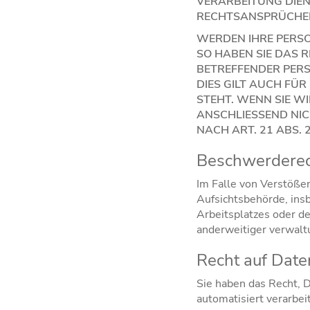
VERARBEITUNG DIE
RECHTSANSPRÜCHEN 
WERDEN IHRE PERS
SO HABEN SIE DAS 
BETREFFENDER PER
DIES GILT AUCH FÜ
STEHT. WENN SIE 
ANSCHLIESSEND NI
NACH ART. 21 ABS. 
Beschwerde­rec
Im Falle von Verstöße
Aufsichtsbehörde, ins
Arbeitsplatzes oder d
anderweitiger verwaltu
Recht auf Daten
Sie haben das Recht, D
automatisiert verarbei